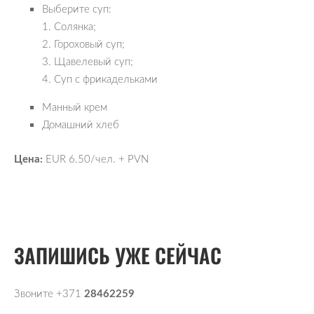
Выберите суп:
1. Солянка;
2. Гороховый суп;
3. Щавелевый суп;
4. Суп с фрикадельками
Манный крем
Домашний хлеб
Цена:
 EUR 6.50
/чел. 
+ PVN
ЗАПИШИСЬ УЖЕ СЕЙЧАС
Звоните +371
28462259