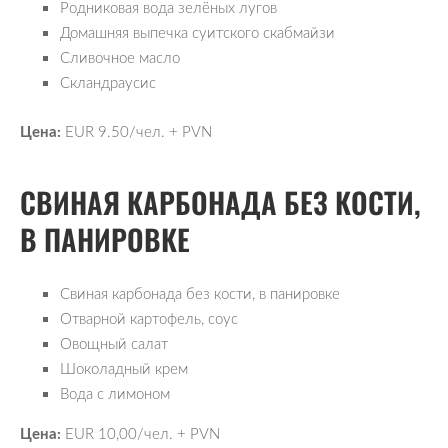
Родниковая вода зелёных лугов
Домашняя выпечка суитского скабмайзи
Сливочное масло
Скландраусис
Цена:
EUR 9.50/чел. + PVN
СВИНАЯ КАРБОНАДА БЕЗ КОСТИ, 
В ПАНИРОВКЕ
Свиная карбонада без кости, в панировке
Отварной картофель, соус
Овощный салат
Шоколадный крем
Вода с лимоном
Цена:
EUR 10,00/чел. + PVN