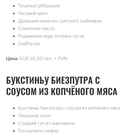
Тушёные рёбрышки
Рисовый крем
Домашняя выпечка суитского скабмайзи
Сливочное масло
Родниковая вода зелёных лугов
Скабпутра
Цена:
EUR 10.50/чел. + PVN
БУКСТИНЬУ БИЕЗПУТРА С
СОУСОМ ИЗ КОПЧЁНОГО МЯСА
Букстиньу биезпутра с соусом из копчёного мяса
Овощный салат
Сладкий суп из кьилькьену
Ругушпиенс/кефир