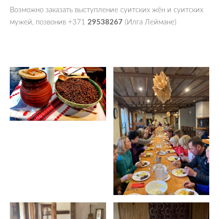
Возможно заказать выступление суитских жён и суитских
мужей, позвонив +371
29538267
(Илга Леймане)